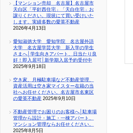
【マンション売却 名古屋】名古屋市
天白区「平針西住宅」「天白住宅」お
譲りください。現状にて買い受けいた
します。実績多数の愛英不動産
2026年4月13日
愛知淑徳大学 愛知学院 名古屋外語
大学 名古屋学芸大学 新入学の学生
さまへ│学生向きアパート、日当たり良
好！即入居可│新学期入居予約受付中
2025年9月18日
空き家、月極駐車場など不動産管理、
資産活用は空き家マイスター在籍の当
社へお任せください。名古屋市名東区
の愛英不動産
2025年9月10日
不動産管理でお困りのお客様へ│駐車場
管理から設計・施工・一棟アパート、
マンション管理ならお任せください。
2025年8月5日