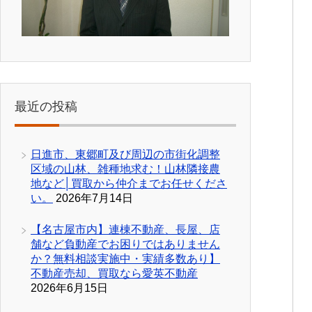
最近の投稿
日進市、東郷町及び周辺の市街化調整
区域の山林、雑種地求む！山林隣接農
地など│買取から仲介までお任せくださ
い。
2026年7月14日
【名古屋市内】連棟不動産、長屋、店
舗など負動産でお困りではありません
か？無料相談実施中・実績多数あり】
不動産売却、買取なら愛英不動産
2026年6月15日