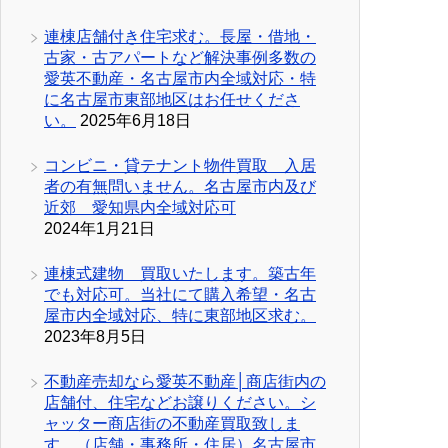
連棟店舗付き住宅求む。長屋・借地・
古家・古アパートなど解決事例多数の
愛英不動産・名古屋市内全域対応・特
に名古屋市東部地区はお任せくださ
い。
2025年6月18日
コンビニ・貸テナント物件買取 入居
者の有無問いません。名古屋市内及び
近郊 愛知県内全域対応可
2024年1月21日
連棟式建物 買取いたします。築古年
でも対応可。当社にて購入希望・名古
屋市内全域対応、特に東部地区求む。
2023年8月5日
不動産売却なら愛英不動産│商店街内の
店舗付、住宅などお譲りください。シ
ャッター商店街の不動産買取致しま
す。（店舗・事務所・住居）名古屋市