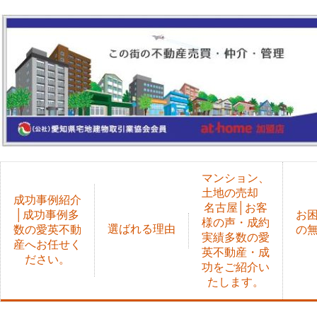
マンション、
土地の売却
成功事例紹介
名古屋│お客
│成功事例多
お
様の声・成約
選ばれる理由
数の愛英不動
の
実績多数の愛
産へお任せく
英不動産・成
ださい。
功をご紹介い
たします。