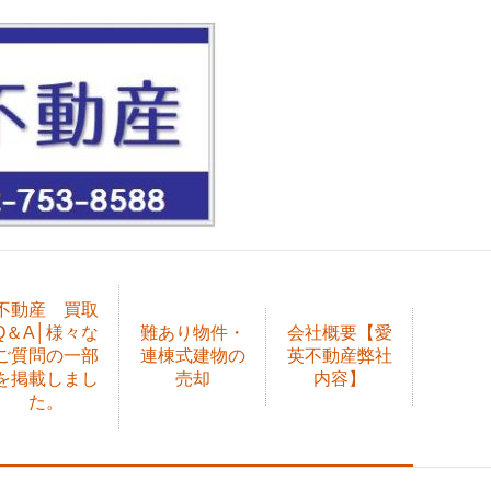
不動産 買取
Q＆A│様々な
難あり物件・
会社概要【愛
ご質問の一部
連棟式建物の
英不動産弊社
を掲載しまし
売却
内容】
た。