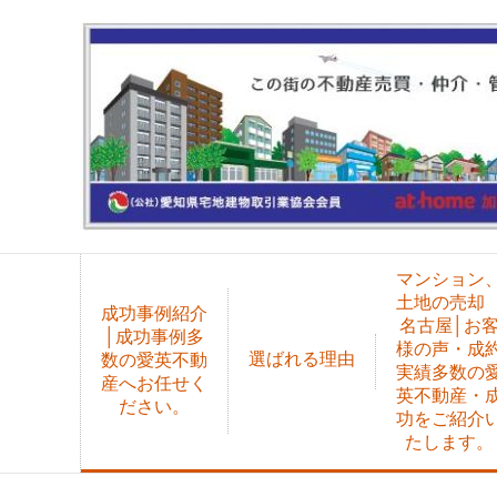
マンション
土地の売
成功事例紹介
名古屋│お
│成功事例多
様の声・成
選ばれる理由
数の愛英不動
実績多数の
産へお任せく
英不動産・
ださい。
功をご紹介
たします。