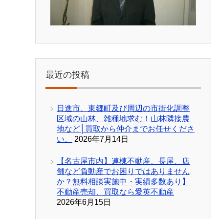
最近の投稿
日進市、東郷町及び周辺の市街化調整
区域の山林、雑種地求む！山林隣接農
地など│買取から仲介までお任せくださ
い。
2026年7月14日
【名古屋市内】連棟不動産、長屋、店
舗など負動産でお困りではありません
か？無料相談実施中・実績多数あり】
不動産売却、買取なら愛英不動産
2026年6月15日