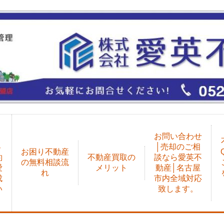
、
却
お問い合わせ
客
│売却のご相
お困り不動産
約
不動産買取の
談なら愛英不
の無料相談流
愛
メリット
動産│名古屋
れ
成
市内全域対応
い
致します。