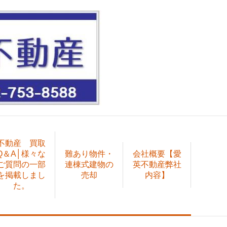
不動産 買取
Q＆A│様々な
難あり物件・
会社概要【愛
ご質問の一部
連棟式建物の
英不動産弊社
を掲載しまし
売却
内容】
た。