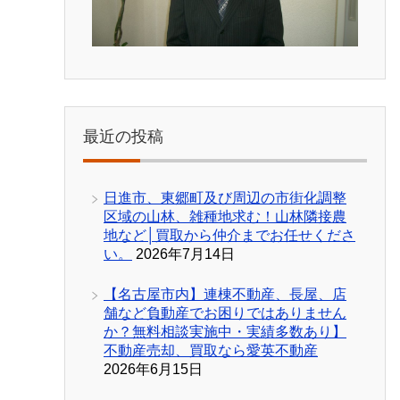
最近の投稿
日進市、東郷町及び周辺の市街化調整
区域の山林、雑種地求む！山林隣接農
地など│買取から仲介までお任せくださ
い。
2026年7月14日
【名古屋市内】連棟不動産、長屋、店
舗など負動産でお困りではありません
か？無料相談実施中・実績多数あり】
不動産売却、買取なら愛英不動産
2026年6月15日