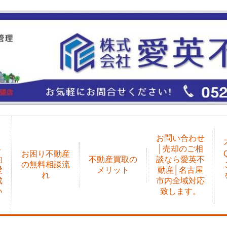
、
却
お問い合わせ
客
│売却のご相
お困り不動産
約
不動産買取の
談なら愛英不
の無料相談流
愛
メリット
動産│名古屋
れ
成
市内全域対応
い
致します。