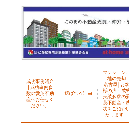
マンション
土地の売
成功事例紹介
名古屋│お
│成功事例多
様の声・成
選ばれる理由
数の愛英不動
実績多数の
産へお任せく
英不動産・
ださい。
功をご紹介
たします。